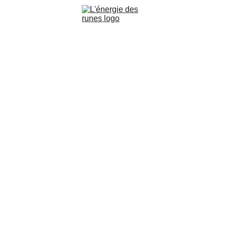
i
Médiumnité et Voyance
Découvrir
Ateliers
Blog
Réservati
Kevin - L'énergie des Runes
11/14/2023
2 min read