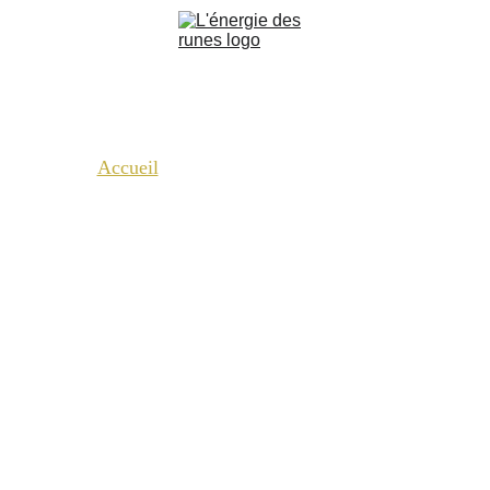
Accueil
A propos de moi
Médiumnité et Voyance
Découvrir
Panier
Ateliers
Blog
Réservations
Boutique
Contact